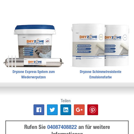
Dryzone Express System zum
Dryzone Schimmelresistente
Wiederverputzen
Emulsionsfarbe
Auf Facebook teilen
Auf Twitter teilen
Auf LinkedIn teilen
Auf Google+ teilen
Auf Pinterest teilen
Rufen Sie
04087408822
an für weitere